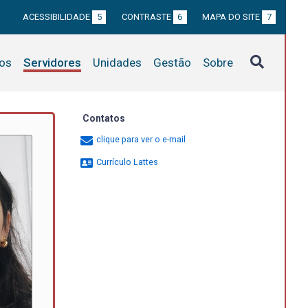
ACESSIBILIDADE
5
CONTRASTE
6
MAPA DO SITE
7
tos
Servidores
Unidades
Gestão
Sobre
Contatos
clique para ver o e-mail
Currículo Lattes