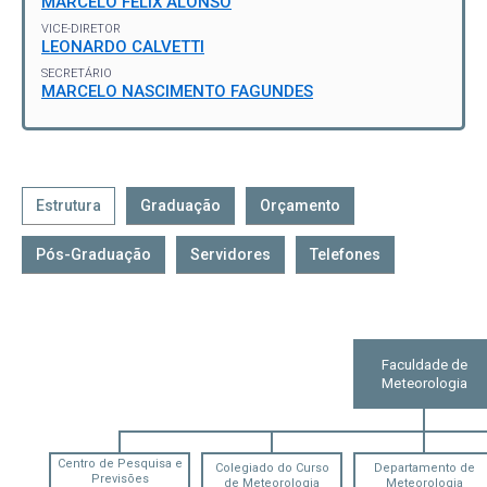
MARCELO FELIX ALONSO
VICE-DIRETOR
LEONARDO CALVETTI
SECRETÁRIO
MARCELO NASCIMENTO FAGUNDES
Estrutura
Graduação
Orçamento
Pós-Graduação
Servidores
Telefones
Faculdade de
Meteorologia
Centro de Pesquisa e
Colegiado do Curso
Departamento de
Previsões
de Meteorologia
Meteorologia