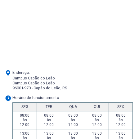
Endereço:
Campus Capão do Leão
Campus Capão do Leão
96001-970 - Capão do Leão, RS
Horário de funcionamento:
SEG
TER
QUA
QUI
SEX
08:00
08:00
08:00
08:00
08:00
às
às
às
às
às
12:00
12:00
12:00
12:00
12:00
13:00
13:00
13:00
13:00
13:00
às
às
às
às
às