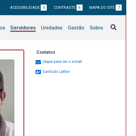
ACESSIBILIDADE
5
CONTRASTE
6
MAPA DO SITE
7
tos
Servidores
Unidades
Gestão
Sobre
Contatos
clique para ver o e-mail
Currículo Lattes