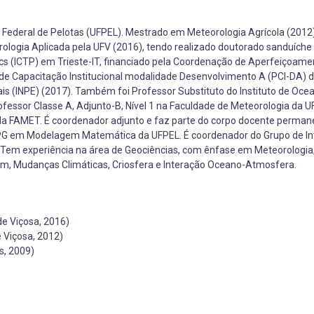
Federal de Pelotas (UFPEL). Mestrado em Meteorologia Agrícola (2012)
ologia Aplicada pela UFV (2016), tendo realizado doutorado sanduíche
ics (ICTP) em Trieste-IT, financiado pela Coordenação de Aperfeiçoame
a de Capacitação Institucional modalidade Desenvolvimento A (PCI-DA) 
ais (INPE) (2017). Também foi Professor Substituto do Instituto de Oce
fessor Classe A, Adjunto-B, Nível 1 na Faculdade de Meteorologia da 
 FAMET. É coordenador adjunto e faz parte do corpo docente perman
PG em Modelagem Matemática da UFPEL. É coordenador do Grupo de In
em experiência na área de Geociências, com ênfase em Meteorologia
em, Mudanças Climáticas, Criosfera e Interação Oceano-Atmosfera.
e Viçosa, 2016)
 Viçosa, 2012)
s, 2009)