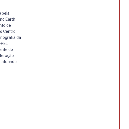
 pela
 no Earth
nto de
do Centro
anografia da
UFPEL
ente do
teração
, atuando