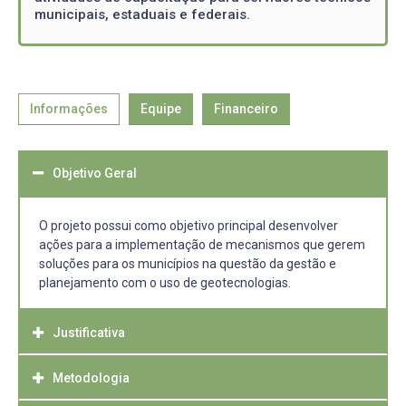
municipais, estaduais e federais.
Informações
Equipe
Financeiro
Objetivo Geral
O projeto possui como objetivo principal desenvolver
ações para a implementação de mecanismos que gerem
soluções para os municípios na questão da gestão e
planejamento com o uso de geotecnologias.
Justificativa
Metodologia
Quando se fala em gestão e planejamento publico é
essencial se conhecer o município, entender a distribuição