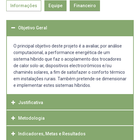
Informações
Equipe
Financeiro
Objetivo Geral
O principal objetivo deste projeto é a avaliar, por análise
computacional, a performance energética de um
sistema híbrido que faz o acoplamento dos trocadores
de calor solo-ar, dispositivos electrocrômicos e/ou
chaminés solares, a fim de satisfazer o conforto térmico
em instalações rurais. Também pretende-se dimensionar
e implementar estes sistemas híbridos.
Justificativa
Metodologia
O Brasil está situado, em sua maior parte, em uma região
tropical, caracterizada pelas altas temperaturas e
umidades elevadas. O Rio Grande do Sul está numa
Indicadores, Metas e Resultados
Este projeto é um estudo exploratório, com o objetivo de
região de clima subtropical e tem as quatro estações do