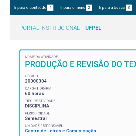
Ir para o conteúdo
1
Ir para o menu
2
Ir para a busca
3
PORTAL INSTITUCIONAL
UFPEL
NOME DA ATIVIDADE
PRODUÇÃO E REVISÃO DO T
CÓDIGO
20000304
CARGA HORÁRIA
60 horas
TIPO DE ATIVIDADE
DISCIPLINA
PERIODICIDADE
Semestral
UNIDADE RESPONSÁVEL
Centro de Letras e Comunicação