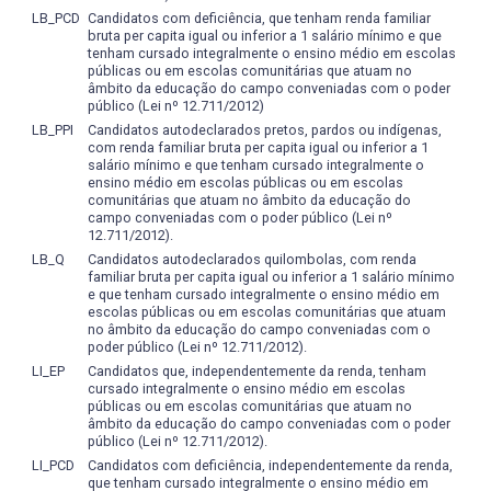
Descrição do sistema linguístico do português, com
LB_PCD
Candidatos com deficiência, que tenham renda familiar
sociais e pedagógicas dos professores, cujo papel é
ênfase na fonologia e na morfologia
bruta per capita igual ou inferior a 1 salário mínimo e que
facilitar e mediar a aprendizagem e estimular o discente
tenham cursado integralmente o ensino médio em escolas
a desenvolver seus próprios meios de assimilação e
públicas ou em escolas comunitárias que atuam no
Período: 30/11/2008 – 30/12/2014
aprendizagem. Parte-se do entendimento de que a
âmbito da educação do campo conveniadas com o poder
Cintia da Costa Alcântara
público (Lei nº 12.711/2012)
avaliação da docência no ensino superior envolve
LB_PPI
Candidatos autodeclarados pretos, pardos ou indígenas,
questões éticas, ideológicas, políticas, culturais, didático-
Sobre o conhecimento linguístico de L2/LE e sua
com renda familiar bruta per capita igual ou inferior a 1
pedagógicas e técnicas. Além disso, deve voltar-se para o
salário mínimo e que tenham cursado integralmente o
(inter)relação com o PB como língua materna
que a sociedade espera do futuro professorado e da
ensino médio em escolas públicas ou em escolas
comunitárias que atuam no âmbito da educação do
educação institucionalizada, que deve acompanhar as
Período: 18/03/2012 – 18/03/2016
campo conveniadas com o poder público (Lei nº
constantes mudanças políticas, sociais e mercadológicas.
Cintia da Costa Alcântara
12.711/2012).
LB_Q
Candidatos autodeclarados quilombolas, com renda
familiar bruta per capita igual ou inferior a 1 salário mínimo
Intertexto e Latinoamérica – vozes e estilhaços mais
e que tenham cursado integralmente o ensino médio em
escolas públicas ou em escolas comunitárias que atuam
Período: 02/10/2012 – 03/10/2017
no âmbito da educação do campo conveniadas com o
poder público (Lei nº 12.711/2012).
Claudia Lorena Vouto da Fonseca
LI_EP
Candidatos que, independentemente da renda, tenham
cursado integralmente o ensino médio em escolas
Competências e habilidades do Redator e Revisor de
públicas ou em escolas comunitárias que atuam no
Textos – perspectiva profissional
âmbito da educação do campo conveniadas com o poder
público (Lei nº 12.711/2012).
Período: 21/05/2014 a 31/07/2015
LI_PCD
Candidatos com deficiência, independentemente da renda,
que tenham cursado integralmente o ensino médio em
Cleide Inês Wittke