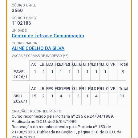
CÓDIGO UFPEL
3660
CÓDIGO E-MEC
1102186
UNIDADE
Centro de Letras e Comunicação
COORDENADOR
ALINE COELHO DA SILVA
VAGAS E FORMAS DE INGRESSO (**)
AC
LB_EP
LB_PCD
LB_PPI
LB_Q
LI_EP
LI_PCD
LI_PPI
LI_Q
VR
Total
PAVE
1
1
1
1
1
1
1
1
1
9
2026/1
AC
LB_EP
LB_PCD
LB_PPI
LB_Q
LI_EP
LI_PCD
LI_PPI
LI_Q
VR
Total
SISU
15
2
1
4
1
3
1
4
31
2026/1
CRIAÇÃO E RECONHECIMENTO
Curso reconhecido pela Portaria nº 235 de 24/04/1989.
Publicada no D.O.U. de 26/04/1989.
Renovação do reconhecimento pela Portaria nº 153 de
21/06/2023. Publicada na Seção 1, página 210 do D.O.U. de
22/06/2023.