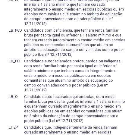
A partir do diagnóstico a ser extraído da Pesquisa do
saber, o saber fazer e o saber ser”, para promover o
sobre a literatura enquanto forma de expressão cultural,
inferior a 1 salário mínimo que tenham cursado
nos Países Africanos de Língua (Oficial) Portuguesa
Egresso será possível planejar e promover a oferta de
integralmente o ensino médio em escolas públicas ou em
exercício consciente e competente da profissão de
artística e ideológica.
Coordenador:
Alfeu Sparemberger
escolas comunitárias que atuam no âmbito da educação
cursos de formação continuada adequada às
professor e da cidadania (BARROS, 2010, p. 12).
Propiciar o uso de novas tecnologias relacionadas ao
do campo conveniadas com o poder público (Lei nº
necessidades profissionais de cada área de atuação.
As avaliações são diversificadas e fundamentadas em
ensino.
12.711/2012).
Vozes de aprendizagem E/LE e fronteiras linguísticas
critérios flexíveis às especificidades das diferentes
Fazer com que o aluno assuma sua formação
LB_PCD
Candidatos com deficiência, que tenham renda familiar
disciplinas e áreas de conhecimento. Entre outros
bruta per capita igual ou inferior a 1 salário mínimo e que
acadêmico-profissional como processo contínuo,
Coordenador:
Ana Lourdes da Rosa Nieves Brochi
tenham cursado integralmente o ensino médio em escolas
aspectos, visam a identificar interesses, aptidões, traços
autônomo e permanente.
Fernández
públicas ou em escolas comunitárias que atuam no
de personalidade e graus de envolvimento, para facilitar a
Motivar o aluno a participar de projetos de que articulem
âmbito da educação do campo conveniadas com o poder
aprendizagem e a aplicação dos conhecimentos através
ensino, pesquisa e extensão.
público (Lei nº 12.711/2012)
O ritmo linguístico em dados de escrita do PB e do PE: a
de atividades de ensino, pesquisa e extensão.
LB_PPI
Candidatos autodeclarados pretos, pardos ou indígenas,
relação entre grupos rítmicos e domínios prosódicos
com renda familiar bruta per capita igual ou inferior a 1
As avaliações do processo ensino-aprendizagem
salário mínimo e que tenham cursado integralmente o
seguirão o disposto nos artigos 65, 66, 67, 68, 69 e 70 do
Período: 01/06/2013 a 01/06/2017
ensino médio em escolas públicas ou em escolas
Regulamento do Ensino de Graduação da UFPel.
comunitárias que atuam no âmbito da educação do
Ana Paula Nobre da Cunha
campo conveniadas com o poder público (Lei nº
Acrescenta-se ainda que será considerado aprovado o
12.711/2012).
aluno que, com pelo menos 75% de presenças na
Orações Interrogativas no Latim Tardio: Comparações
LB_Q
Candidatos autodeclarados quilombolas, com renda
disciplina, obtiver média 7,0, resultado da soma e divisão
com o Latim Clássico e o Português
familiar bruta per capita igual ou inferior a 1 salário mínimo
pelo número de avaliações presenciais (no mínimo 2 e
e que tenham cursado integralmente o ensino médio em
com o mesmo peso) realizadas durante o semestre e
escolas públicas ou em escolas comunitárias que atuam
Período: 01/01/2014 a 31/12/2017
no âmbito da educação do campo conveniadas com o
cujo peso será estabelecido pelo professor da disciplina. O
André Luís Antonelli
poder público (Lei nº 12.711/2012).
aluno que não frequentar no mínimo 75% da disciplina
LI_EP
Candidatos que, independentemente da renda, tenham
será considerado reprovado, independentemente da
Literatura de cárcere: o testemunho histórico-político e a
cursado integralmente o ensino médio em escolas