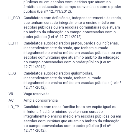
média obtida. Aquele que tiver a frequência mínima e
públicas ou em escolas comunitárias que atuam no
escrita de si
âmbito da educação do campo conveniadas com o poder
atingir a média entre 3,0 e 6,9 poderá prestar exame, que
público (Lei nº 12.711/2012).
consistirá na realização de uma prova (peso dez) sobre o
Período: 01/07/2011 – 31/12/2014
LI_PCD
Candidatos com deficiência, independentemente da renda,
conteúdo desenvolvido no semestre. A nota do exame
Aulus Mandagará Martins
que tenham cursado integralmente o ensino médio em
será somada à nota final do semestre e dividida por 2. O
escolas públicas ou em escolas comunitárias que atuam
resultado para aprovação deverá ser igual ou superior a 5.
no âmbito da educação do campo conveniadas com o
Literatura e experiência histórica
poder público (Lei nº 12.711/2012).
O docente apresenta à turma no início do período letivo os
LI_PPI
Candidatos autodeclarados pretos, pardos ou indígenas,
instrumentos, critérios e conceitos de avaliação,
Período: 05/2013 a 06/2017
independentemente da renda, que tenham cursado
conforme o plano de ensino. Além disso, discute os
integralmente o ensino médio em escolas públicas ou em
Aulus Mandagará Martins
resultados de cada avaliação parcial antes do próximo
escolas comunitárias que atuam no âmbito da educação
do campo conveniadas com o poder público (Lei nº
processo avaliativo, conforme o estipulado no artigo 67
Teoria da Relevância e a tradução do humor em
12.711/2012).
do regulamento do ensino de graduação da UFPel.
Shakespeare
LI_Q
Candidatos autodeclarados quilombolas,
O objetivo central dos processos de avaliação consiste na
independentemente da renda, tenham cursado
formação acadêmica e cidadã do discente, visando a sua
integralmente o ensino médio em escolas públicas (Lei nº
Período: 18/08/2014 – 17/08/2015
12.711/2012).
emancipação social e profissional, a partir de reflexões
Beatriz Viegas Faria
sobre as práticas pedagógicas e o significado social do
VR
Vaga reservada
trabalho docente, levando-o a tomar decisões e a buscar
AC
Ampla concorrência
Tradução Teatral – Shakespeare em back-translation
alternativas, para atender às necessidades dos diferentes
LB_EP
Candidatos com renda familiar bruta per capita igual ou
inferior a 1 salário mínimo que tenham cursado
contextos socioculturais e educacionais.
Período: 26/05/2014 – 27/07/2018
integralmente o ensino médio em escolas públicas ou em
A avaliação no Curso de Licenciatura em Letras -
Beatriz Viegas Faria
escolas comunitárias que atuam no âmbito da educação
Português e Espanhol tem um caráter permanente e
do campo conveniadas com o poder público (Lei nº
12.711/2012).
fundamenta-se nos planos de ensino e nas práticas