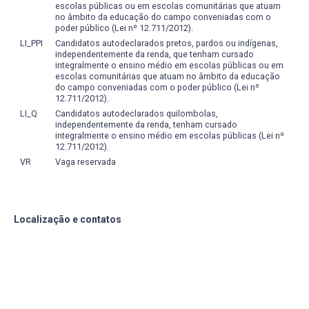
escolas públicas ou em escolas comunitárias que atuam
no âmbito da educação do campo conveniadas com o
O texto/gênero textual como objeto de estudo no ensino
poder público (Lei nº 12.711/2012).
de língua: estratégias para desenvolver a capacidade
LI_PPI
Candidatos autodeclarados pretos, pardos ou indígenas,
independentemente da renda, que tenham cursado
leitora e seus efeitos na expressão escrita
integralmente o ensino médio em escolas públicas ou em
escolas comunitárias que atuam no âmbito da educação
Período: 19/07/2013 a 17/07/2015
do campo conveniadas com o poder público (Lei nº
12.711/2012).
Cleide Inês Wittke
LI_Q
Candidatos autodeclarados quilombolas,
independentemente da renda, tenham cursado
Releituras do medievo: a recepção da Idade Média
integralmente o ensino médio em escolas públicas (Lei nº
(Mittelalterrezeption) do século XIX ao XXI
12.711/2012).
VR
Vaga reservada
Período: 01/03/2013 – 01/03/2017
Daniele Gallindo Goncalves Silva
O mundo que (des)conhecemos: examinando as
Localização e contatos
distopias pós-modernas nas literaturas anglófonas
contemporâneas
Período: 01/04/2013 – 02/04/2015
Eduardo Marks de Marques