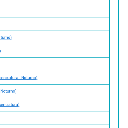
oturno)
)
icenciatura - Noturno)
- Noturno)
cenciatura)