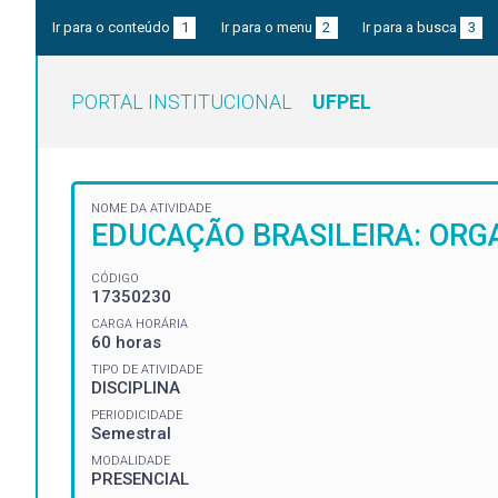
Ir para o conteúdo
1
Ir para o menu
2
Ir para a busca
3
PORTAL INSTITUCIONAL
UFPEL
NOME DA ATIVIDADE
EDUCAÇÃO BRASILEIRA: ORGA
CÓDIGO
17350230
CARGA HORÁRIA
60 horas
TIPO DE ATIVIDADE
DISCIPLINA
PERIODICIDADE
Semestral
MODALIDADE
PRESENCIAL