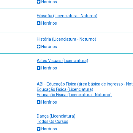
Horários
a e Trabalho Docente. Educação: Teoria e Prática, v. 21, n. 38, p. 59-7
Filosofia (Licenciatura - Noturno)
Horários
História (Licenciatura - Noturno)
Horários
Artes Visuais (Licenciatura)
Horários
ABI - Educação Física (área básica de ingresso - No
Educação Física (Licenciatura)
Educação Física (Licenciatura - Noturno)
Horários
Dança (Licenciatura)
Todos Os Cursos
Horários