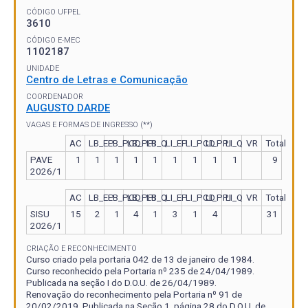
CÓDIGO UFPEL
3610
CÓDIGO E-MEC
1102187
UNIDADE
Centro de Letras e Comunicação
COORDENADOR
AUGUSTO DARDE
VAGAS E FORMAS DE INGRESSO (**)
AC
LB_EP
LB_PCD
LB_PPI
LB_Q
LI_EP
LI_PCD
LI_PPI
LI_Q
VR
Total
PAVE
1
1
1
1
1
1
1
1
1
9
2026/1
AC
LB_EP
LB_PCD
LB_PPI
LB_Q
LI_EP
LI_PCD
LI_PPI
LI_Q
VR
Total
SISU
15
2
1
4
1
3
1
4
31
2026/1
CRIAÇÃO E RECONHECIMENTO
Curso criado pela portaria 042 de 13 de janeiro de 1984.
Curso reconhecido pela Portaria nº 235 de 24/04/1989.
Publicada na seção I do D.O.U. de 26/04/1989.
Renovação do reconhecimento pela Portaria nº 91 de
20/02/2019. Publicada na Seção 1, página 28 do D.O.U. de