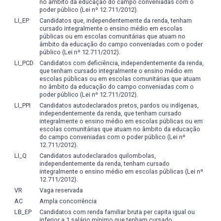
será considerado reprovado, independentemente da
no âmbito da educação do campo conveniadas com o
poder público (Lei nº 12.711/2012).
média obtida. Aquele que tiver a frequência mínima e
atingir a média entre 3,0 e 6,9 poderá prestar exame, que
LI_EP
Candidatos que, independentemente da renda, tenham
cursado integralmente o ensino médio em escolas
consistirá na realização de uma prova (peso dez) sobre o
públicas ou em escolas comunitárias que atuam no
conteúdo desenvolvido no semestre. A nota do exame
âmbito da educação do campo conveniadas com o poder
será somada à nota final do semestre e dividida por 2. O
público (Lei nº 12.711/2012).
resultado para aprovação deverá ser igual ou superior a 5.
LI_PCD
Candidatos com deficiência, independentemente da renda,
que tenham cursado integralmente o ensino médio em
O docente apresenta à turma no início do período letivo os
escolas públicas ou em escolas comunitárias que atuam
instrumentos, critérios e conceitos de avaliação,
no âmbito da educação do campo conveniadas com o
conforme o plano de ensino. Além disso, discute os
poder público (Lei nº 12.711/2012).
resultados de cada avaliação parcial antes do próximo
LI_PPI
Candidatos autodeclarados pretos, pardos ou indígenas,
independentemente da renda, que tenham cursado
processo avaliativo, conforme o estipulado no artigo 67
integralmente o ensino médio em escolas públicas ou em
do regulamento do ensino de graduação da UFPel.
escolas comunitárias que atuam no âmbito da educação
O objetivo central dos processos de avaliação consiste na
do campo conveniadas com o poder público (Lei nº
formação acadêmica e cidadã do discente, visando a sua
12.711/2012).
emancipação social e profissional, a partir de reflexões
LI_Q
Candidatos autodeclarados quilombolas,
independentemente da renda, tenham cursado
sobre as práticas pedagógicas e o significado social do
integralmente o ensino médio em escolas públicas (Lei nº
trabalho docente, levando-o a tomar decisões e a buscar
12.711/2012).
alternativas, para atender às necessidades dos diferentes
VR
Vaga reservada
contextos socioculturais e educacionais.
AC
Ampla concorrência
A avaliação no Curso de Licenciatura em Letras -
LB_EP
Candidatos com renda familiar bruta per capita igual ou
Português e Francês tem um caráter permanente e
inferior a 1 salário mínimo que tenham cursado