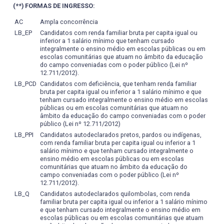
graduação e pós-graduação.
palavras, as práticas avaliativas visam a diagnosticar “o
concepções de linguagem e os seus usos, bem como
(**) FORMAS DE INGRESSO:
Linguísticos, Ensino e Aprendizagem de Línguas, Estudos
A partir do diagnóstico a ser extraído da Pesquisa do
saber, o saber fazer e o saber ser”, para promover o
sobre a literatura enquanto forma de expressão cultural,
de Intertextualidade e Estudos de Literatura e
Egresso será possível planejar e promover a oferta de
AC
Ampla concorrência
exercício consciente e competente da profissão de
artística e ideológica.
História).Nesse sentido também, existe no CLC uma forte
cursos de formação continuada adequada às
LB_EP
Candidatos com renda familiar bruta per capita igual ou
professor e da cidadania (BARROS, 2010, p. 12).
Propiciar o uso de novas tecnologias relacionadas ao
integração entre os cursos de graduação e de pós-
inferior a 1 salário mínimo que tenham cursado
necessidades profissionais de cada área de atuação.
As avaliações são diversificadas e fundamentadas em
ensino.
integralmente o ensino médio em escolas públicas ou em
graduação
stricto
e
lato sensu.
Tal integração ocorre de
critérios flexíveis às especificidades das diferentes
Fazer com que o aluno assuma sua formação
escolas comunitárias que atuam no âmbito da educação
diversas formas:
do campo conveniadas com o poder público (Lei nº
disciplinas e áreas de conhecimento. Entre outros
acadêmico-profissional como processo contínuo,
12.711/2012).
aspectos, visam a identificar interesses, aptidões, traços
autônomo e permanente.
1) Atuação de todos os professores da Especialização e
LB_PCD
Candidatos com deficiência, que tenham renda familiar
de personalidade e graus de envolvimento, para facilitar a
Motivar o aluno a participar de projetos que articulem
do Mestrado também na graduação.
bruta per capita igual ou inferior a 1 salário mínimo e que
aprendizagem e a aplicação dos conhecimentos através
ensino, pesquisa e extensão.
tenham cursado integralmente o ensino médio em escolas
2) Inclusão de alunos da graduação nas linhas de
públicas ou em escolas comunitárias que atuam no
de atividades de ensino, pesquisa e extensão.
pesquisa desenvolvidas na pós-graduação.
âmbito da educação do campo conveniadas com o poder
As avaliações do processo ensino-aprendizagem
3) Participação de professores pesquisadores da
público (Lei nº 12.711/2012)
seguirão o disposto nos artigos 65, 66, 67, 68, 69 e 70 do
graduação em grupos de pesquisa do CNPq liderados por
LB_PPI
Candidatos autodeclarados pretos, pardos ou indígenas,
Regulamento do Ensino de Graduação da UFPel.
com renda familiar bruta per capita igual ou inferior a 1
professores da Especialização e do Mestrado.
Acrescenta-se ainda que será considerado aprovado o
salário mínimo e que tenham cursado integralmente o
4) Organização de eventos científicos em parceria entre a
ensino médio em escolas públicas ou em escolas
aluno que, com pelo menos 75% de presenças na
graduação e a pós-graduação.
comunitárias que atuam no âmbito da educação do
disciplina, obtiver média 7,0, resultado da soma e divisão
campo conveniadas com o poder público (Lei nº
pelo número de avaliações presenciais (no mínimo 2 e
12.711/2012).
com o mesmo peso) realizadas durante o semestre e
LB_Q
Candidatos autodeclarados quilombolas, com renda
familiar bruta per capita igual ou inferior a 1 salário mínimo
cujo peso será estabelecido pelo professor da disciplina. O
e que tenham cursado integralmente o ensino médio em
aluno que não frequentar no mínimo 75% da disciplina
escolas públicas ou em escolas comunitárias que atuam