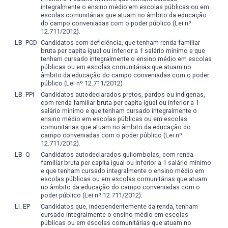
fundamenta-se nos planos de ensino e nas práticas
integralmente o ensino médio em escolas públicas ou em
escolas comunitárias que atuam no âmbito da educação
sociais e pedagógicas dos professores, cujo papel é
do campo conveniadas com o poder público (Lei nº
facilitar e mediar a aprendizagem e estimular o discente
12.711/2012).
a desenvolver seus próprios meios de assimilação e
LB_PCD
Candidatos com deficiência, que tenham renda familiar
aprendizagem. Parte-se do entendimento de que a
bruta per capita igual ou inferior a 1 salário mínimo e que
tenham cursado integralmente o ensino médio em escolas
avaliação da docência no ensino superior envolve
públicas ou em escolas comunitárias que atuam no
questões éticas, ideológicas, políticas, culturais, didático-
âmbito da educação do campo conveniadas com o poder
pedagógicas e técnicas. Além disso, deve voltar-se para o
público (Lei nº 12.711/2012)
que a sociedade espera do futuro professorado e da
LB_PPI
Candidatos autodeclarados pretos, pardos ou indígenas,
com renda familiar bruta per capita igual ou inferior a 1
educação institucionalizada, que deve acompanhar as
salário mínimo e que tenham cursado integralmente o
constantes mudanças políticas, sociais e mercadológicas.
ensino médio em escolas públicas ou em escolas
comunitárias que atuam no âmbito da educação do
campo conveniadas com o poder público (Lei nº
12.711/2012).
LB_Q
Candidatos autodeclarados quilombolas, com renda
familiar bruta per capita igual ou inferior a 1 salário mínimo
e que tenham cursado integralmente o ensino médio em
escolas públicas ou em escolas comunitárias que atuam
no âmbito da educação do campo conveniadas com o
poder público (Lei nº 12.711/2012).
LI_EP
Candidatos que, independentemente da renda, tenham
cursado integralmente o ensino médio em escolas
públicas ou em escolas comunitárias que atuam no