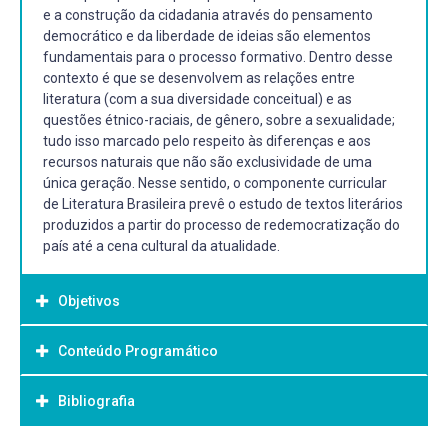
e a construção da cidadania através do pensamento
democrático e da liberdade de ideias são elementos
fundamentais para o processo formativo. Dentro desse
contexto é que se desenvolvem as relações entre
literatura (com a sua diversidade conceitual) e as
questões étnico-raciais, de gênero, sobre a sexualidade;
tudo isso marcado pelo respeito às diferenças e aos
recursos naturais que não são exclusividade de uma
única geração. Nesse sentido, o componente curricular
de Literatura Brasileira prevê o estudo de textos literários
produzidos a partir do processo de redemocratização do
país até a cena cultural da atualidade.
Objetivos
Conteúdo Programático
Objetivo Geral:
Propiciar ao aluno a leitura e discussão de textos
Bibliografia
a. Poéticas e contextos culturais pós-ditadura
literários, produzidos a partir do processo de
95
redemocratização do país até a cena cultural da