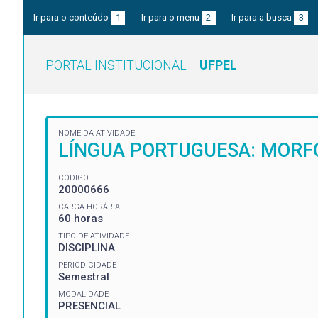
Ir para o conteúdo
1
Ir para o menu
2
Ir para a busca
3
PORTAL INSTITUCIONAL
UFPEL
NOME DA ATIVIDADE
LÍNGUA PORTUGUESA: MORF
CÓDIGO
20000666
CARGA HORÁRIA
60 horas
TIPO DE ATIVIDADE
DISCIPLINA
PERIODICIDADE
Semestral
MODALIDADE
PRESENCIAL