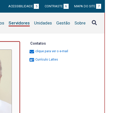
ACESSIBILIDADE
5
CONTRASTE
6
MAPA DO SITE
7
tos
Servidores
Unidades
Gestão
Sobre
Contatos
clique para ver o e-mail
Currículo Lattes