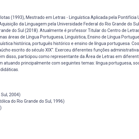
otas (1993), Mestrado em Letras - Linguística Aplicada pela Pontifícia
 Aquisição da Linguagem pela Universidade Federal do Rio Grande do Sul
ande do Sul (2018). Atualmente é professor Titular do Centro de Letra
as áreas de Língua Portuguesa, Linguística, Ensino de Língua Portugue
uística histórica, português histórico e ensino de língua portuguesa. Co
aúcho escrito do século XIX". Exerceu diferentes funções administrativ
m disso, participou como representante da Área de Letras em diferen
m atuando principalmente com seguintes temas: língua portuguesa, soci
didáticas.
 Sul, 2004)
tólica do Rio Grande do Sul, 1996)
)