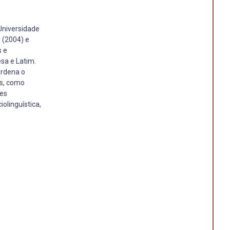
 Universidade
 (2004) e
s e
sa e Latim.
ordena o
as, como
tes
olinguística,