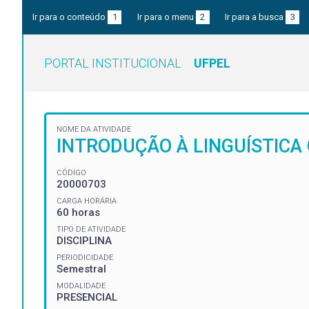
Ir para o conteúdo
1
Ir para o menu
2
Ir para a busca
3
PORTAL INSTITUCIONAL
UFPEL
NOME DA ATIVIDADE
INTRODUÇÃO À LINGUÍSTICA
CÓDIGO
20000703
CARGA HORÁRIA
60 horas
TIPO DE ATIVIDADE
DISCIPLINA
PERIODICIDADE
Semestral
MODALIDADE
PRESENCIAL