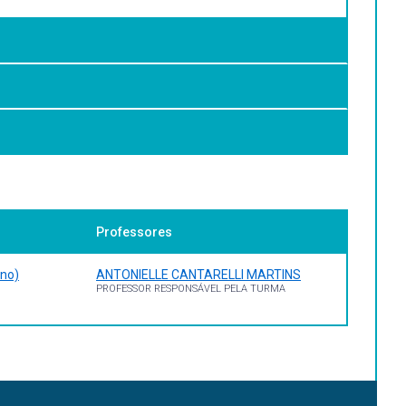
uística como ciência, de modo a apropriar-se de
.). Introdução à linguística. Fundamentos
Professores
rno)
ANTONIELLE CANTARELLI MARTINS
PROFESSOR RESPONSÁVEL PELA TURMA
nguística. 6 ed. Petrópolis: Vozes, 1975. LARCEDA, C. B.
uístico das línguas de sinais : a Libras sob a ótica
e sinais brasileira: estudos linguísticos. Porto Alegre: