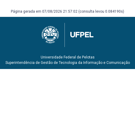
Bibliografia Complementar:
Página gerada em 07/08/2026 21:57:02 (consulta levou 0.084190s)
CAPOVILLA, F. C.; RAPHAEL, W. D.; TEMOTEO, J. G.;
MARTINS, A. C. (2017). Dicionário Da Língua De Sinais Do
Brasil - A Libras Em Suas Mãos. São Paulo: Edusp, - Vol 1,
2 e 3. CARDOSO, Alexandre Bet da Rosa. Análise das
normatizações orientadoras dos vídeo-registros de
gênero acadêmico em Língua Brasileira de Sinais. Tese
(Doutorado em Letras) - Programa de Pós-Graduação em
Universidade Federal de Pelotas
Letras, Centro de Letras e Comunicação, Universidade
Superintendência de Gestão de Tecnologia da Informação e Comunicação
Federal de Pelotas, Pelotas RS, 2023. Disponível em:
https://guaiaca.ufpel.edu.br/handle/prefix/14457 Acesso
em: 11/02/2025. ROSA, A. B. da. Vídeo registro em libras:
uma proposta de acesso ao pensamento original aos
surdos. 2016. Dissertação (Mestrado em Estudos da
Tradução). Pós-Graduação em Estudos da Tradução.
Universidade Federal de santa Catarina. Florianópolis:
UFSC, 2016. Disponível em:
https://repositorio.ufsc.br/xmlui/handle/123456789/169221
Acesso em: 14/11/2023. SILVA, R. C. da. Indicadores de
formalidade no gênero monológico em Libras. 2013.