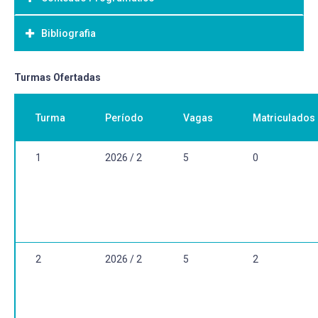
Objetivo Geral:
Desenvolver a escrita da Tese.
Bibliografia
Bibliografia Básica:
Turmas Ofertadas
.
Turma
Período
Vagas
Matriculados
1
2026 / 2
5
0
2
2026 / 2
5
2