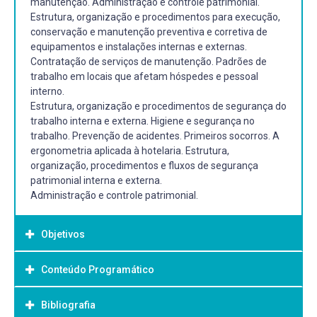
manutenção. Administração e controle patrimonial.
Estrutura, organização e procedimentos para execução,
conservação e manutenção preventiva e corretiva de
equipamentos e instalações internas e externas.
Contratação de serviços de manutenção. Padrões de
trabalho em locais que afetam hóspedes e pessoal
interno.
Estrutura, organização e procedimentos de segurança do
trabalho interna e externa. Higiene e segurança no
trabalho. Prevenção de acidentes. Primeiros socorros. A
ergonometria aplicada à hotelaria. Estrutura,
organização, procedimentos e fluxos de segurança
patrimonial interna e externa.
Administração e controle patrimonial.
Objetivos
Conteúdo Programático
Objetivo Geral:
Preparar os alunos para a importância da Manutenção
Bibliografia
1. Planejamento.
nos Meios de Hospedagem.