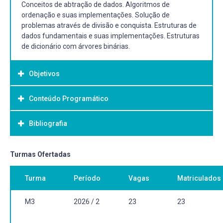
Conceitos de abtração de dados. Algoritmos de
ordenação e suas implementações. Solução de
problemas através de divisão e conquista. Estruturas de
dados fundamentais e suas implementações. Estruturas
de dicionário com árvores binárias.
Objetivos
Conteúdo Programático
Objetivo Geral:
Introduzir conceitos fundamentais de desenvolvimento e
Bibliografia
1. Introdução à disciplina, revisão de conceitos anteriores
análise de soluções eficientes para problemas através de
2. Introdução à Análise de Algoritmos
algoritmos e estruturas de dados.
• Dimensões de complexidade (tempo, espaço)
Bibliografia Básica:
Turmas Ofertadas
• Técnicas de análise
• Análise de recorrência
LEISERSON, Charles, RIVEST, Ronald, CORMEN, Thomas.
Turma
Período
Vagas
Matriculados
3. Divisão e Conquista
Algoritmos - Teoria e Prática. Editora Campus. ISBN
4. Algoritmos de Ordenação/Classificação
8535209263.
• Insertion Sort
SEDGEWICK, Robert. Algorithms in C, 3rd. edition, vol. 1,
M3
2026 / 2
23
23
• Selection Sort
Addison Wesley Longman, 1998. ISBN 0201314525.
• Merge Sort
ROBERTS, Eric. Programming Abstractions in C: A Second