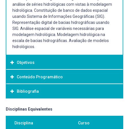
análise de séries hidrológicas com vistas à modelagem
hidrológica. Constituição de banco de dados espacial
usando Sistema de Informações Geográficas (SIG).
Representação digital de bacias hidrográficas usando
SIG. Análise espacial de variáveis necessárias para
modelagem hidrológica. Modelagem hidrológica na
escala de bacias hidrográficas. Avaliação de modelos
hidrológicos.
Objetivos
Conteúdo Programático
Objetivo Geral:
O objetivo geral é proporcionar aos alunos técnicas
Bibliografia
essenciais de modelagem aplicadas aos principais
processos hidrológicos de interesse na análise de bacias
hidrográficas, utilizando softwares tradicionais da área de
Bibliografia Básica:
Disciplinas Equivalentes
engenharia hidrológica.
BEVEN, K. J. Rainfall-runoff modelling: the primer. 2ª ed.
Disciplina
Curso
Chichester: John Wiley & Sons, 2012. 488p.