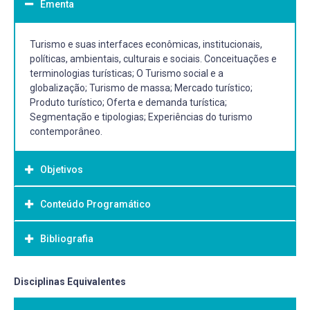
Ementa
Turismo e suas interfaces econômicas, institucionais,
políticas, ambientais, culturais e sociais. Conceituações e
terminologias turísticas; O Turismo social e a
globalização; Turismo de massa; Mercado turístico;
Produto turístico; Oferta e demanda turística;
Segmentação e tipologias; Experiências do turismo
contemporâneo.
Objetivos
Conteúdo Programático
Objetivo Geral:
O componente curricular visa reconhecer a importância
Bibliografia
do Turismo como fenômeno social e atividade econômica
evidenciando as relações dos tempos: passado, presente
e futuro em um ordenamento socioeconômico.
Bibliografia Básica:
Disciplinas Equivalentes
BENI, Mario Carlos. Análise estrutural do turismo. 12. ed.