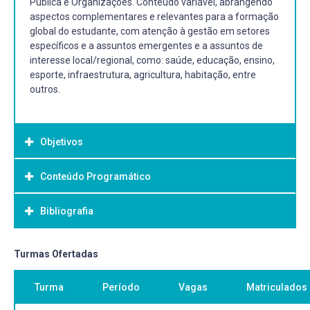
Pública e Organizações. Conteúdo variável, abrangendo
aspectos complementares e relevantes para a formação
global do estudante, com atenção à gestão em setores
específicos e a assuntos emergentes e a assuntos de
interesse local/regional, como: saúde, educação, ensino,
esporte, infraestrutura, agricultura, habitação, entre
outros.
Objetivos
Conteúdo Programático
Objetivo Geral:
Oportunizar ao aluno conhecimento aprofundado em
Bibliografia
administração pública e organizações.
Bibliografia Básica:
Turmas Ofertadas
Bibliografia será definida de acordo com temas da
Turma
Período
Vagas
Matriculados
ementa