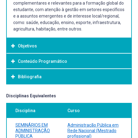
complementares e relevantes para a formação global do
estudante, com atenção à gestão em setores específicos
e a assuntos emergentes e de interesse local/regional,
como: saúde, educação, ensino, esporte, infraestrutura,
agricultura, habitação, entre outros.
Objetivos
Conteúdo Programático
Objetivo Geral:
Oportunizar ao aluno conhecimento básico e
Bibliografia
aprofundado sobre os diferentes temas ligados à
pesquisa na área de administração pública.
Bibliografia Básica:
Disciplinas Equivalentes
Bibliografia será definida de acordo com temas da
Disciplina
Curso
ementa.
SEMINÁRIOS EM
Administração Pública em
ADMINISTRAÇÃO
Rede Nacional (Mestrado
PÚBLICA
profissional)