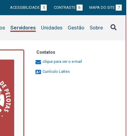
ACESSIBILIDADE
5
CONTRASTE
6
MAPA DO SITE
7
tos
Servidores
Unidades
Gestão
Sobre
Contatos
clique para ver o e-mail
Currículo Lattes