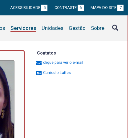
ACESSIBILIDADE
5
CONTRASTE
6
MAPA DO SITE
7
tos
Servidores
Unidades
Gestão
Sobre
Contatos
clique para ver o e-mail
Currículo Lattes