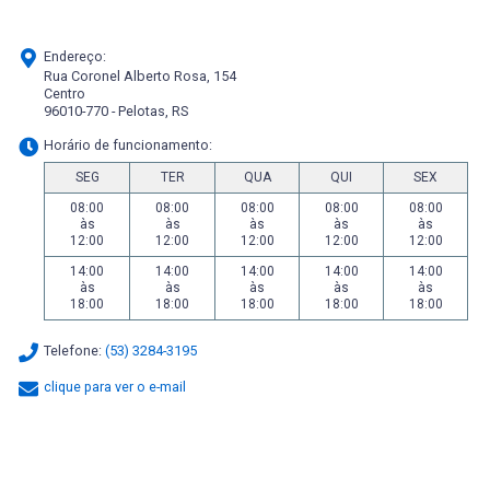
Endereço:
Rua Coronel Alberto Rosa, 154
Centro
96010-770 - Pelotas, RS
Horário de funcionamento:
SEG
TER
QUA
QUI
SEX
08:00
08:00
08:00
08:00
08:00
às
às
às
às
às
12:00
12:00
12:00
12:00
12:00
14:00
14:00
14:00
14:00
14:00
às
às
às
às
às
18:00
18:00
18:00
18:00
18:00
Telefone:
(53) 3284-3195
clique para ver o e-mail