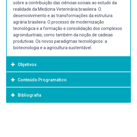
sobre a contribuição das ciências sociais ao estudo da
realidade da Medicina Veterinária brasileira. O
desenvolvimento e as transformações da estrutura
agrária brasileira. O processo de modernização
tecnológica e a formação e consolidação dos complexos
agroindustriais, como também da noção de cadeias
produtivas. Os novos paradigmas tecnológicos: a
biotecnologia e a agricultura sustentável.
Objetivos
Conteúdo Programático
Objetivo Geral:
Contextualizar a importância das Ciências Sociais
Bibliografia
Unidade I – Introdução à disciplina
Agrárias à formação do profissional da Medicina
Apresentação da disciplina, conceitos e autores clássicos
Veterinária, buscando fornecer elementos suficientes
da sociologia. História da agricultura.
para a compreensão e análise das formas de
Bibliografia Básica:
Unidade II – Abordagens contemporâneas em sociologia
organização da sociedade no plano, econômico, social e
Desenvolvimento e sustentabilidade, sociologia da saúde
DIEGUES, Antônio Carlos. et al. Os saberes tradicionais e a
tecnológico, enfatizando a abordagem sobre os temas
e do ambiente.
biodiversidade no Brasil. São Paulo: NUPAUB, 2000
fundamentais relativos à esfera das cadeias produtivas e
Unidade III – Temas especiais em sociologia rural
SACCO, Flávio dos Anjos; CALDAS, Nádia Velleda.