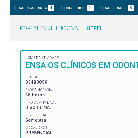
Ir para o conteúdo
1
Ir para o menu
2
Ir para a busca
3
PORTAL INSTITUCIONAL
UFPEL
NOME DA ATIVIDADE
ENSAIOS CLÍNICOS EM ODON
CÓDIGO
03480059
CARGA HORÁRIA
45 horas
TIPO DE ATIVIDADE
DISCIPLINA
PERIODICIDADE
Semestral
MODALIDADE
PRESENCIAL