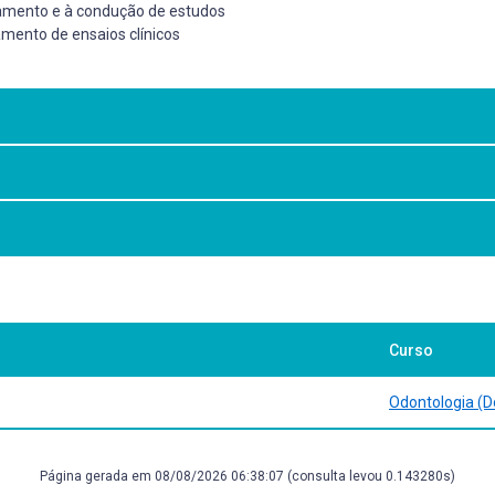
ejamento e à condução de estudos
amento de ensaios clínicos
capaz de demonstrar conhecimentos
ção dos desfechos dos ensaios clínicos
os
stry: An Introduction. Oxford: Blakcwell Munksgaard, 2006. 240p. Norleans
Curso
eorge, S. Textbook of Clinical Trials. 2 nd ed. Willey, 2004. 428p. The CO
importância
-statement.org) Artigos selecionados de periódicos.
Odontologia (D
nizar os dados
Página gerada em 08/08/2026 06:38:07 (consulta levou 0.143280s)