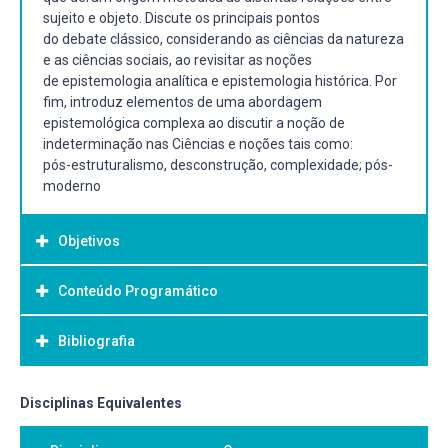
sujeito e objeto. Discute os principais pontos
do debate clássico, considerando as ciências da natureza
e as ciências sociais, ao revisitar as noções
de epistemologia analítica e epistemologia histórica. Por
fim, introduz elementos de uma abordagem
epistemológica complexa ao discutir a noção de
indeterminação nas Ciências e noções tais como:
pós-estruturalismo, desconstrução, complexidade; pós-
moderno
Objetivos
Conteúdo Programático
Objetivo Geral:
Objetivo(s) geral(ais): Apresentar e discutir os principais
Bibliografia
conceitos que compõem a reflexão
epistemológica tais como: Natureza (Physis), Não-
natureza (metafísica), Teoria-conceito, empiriamundo,
Bibliografia Básica:
Disciplinas Equivalentes
“realidade” e seus “objetos” . Epistemologia, ontologia e
1. ECHEVERRÍA, Rafael. El observado y su mundo. V. I.
metafísica: aproximação e