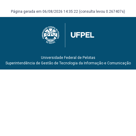
Geografia. Porto Alegre: Associação dos Geógrafos
Brasileiros, 1998.
Página gerada em 06/08/2026 14:35:22 (consulta levou 0.267407s)
VENTURI, Luis Antonio Bittar. (org). Geografia: prática de
campo e laboratório em sala de aula. São Paulo: Sarandi,
2011
Universidade Federal de Pelotas
Superintendência de Gestão de Tecnologia da Informação e Comunicação