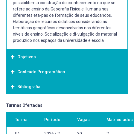
possibilitem a construção do co-nhecimento no que se
refere ao ensino da Geografia Física e Humana nas
diferentes eta-pas de formação de seus educandos.
Elaboração de recursos didáticos considerando as
temáticas geográficas desenvolvidas nos diferentes
níveis de ensino. Socialização e di-vulgação do material
produzido nos espaços da universidade e escola
Objetivos
Conteúdo Programático
Objetivo Geral:
Gerais
Bibliografia
Programa:
Possibilitar a construção e mediação do conhecimento
1. Experiências de aprendizagem em geografia.
geográfico, tendo como pano de fundo a elaboração de
2. O recurso didático como ferramenta mobilizadora do
recursos didáticos;
Bibliografia Básica:
Turmas Ofertadas
conhecimento geográfico.
3. Propostas metodológicas para o ensino de Geografia.
CASTELLAR, Sonia (Org.). Educação geográfica: teorias e
Específicos
Turma
Período
Vagas
Matriculados
3.1. Recursos didáticos na perspectiva da educação
práticas docentes. 3ª ed., São Paulo: Contexto, 2014.
Compreender a importância do uso de recursos didáticos
geográfica.
CASTROGIOVANNI, Antonio Carlos; CALLAI, Helena
como ferramentas mobilizado-ras no processo de ensino
3.2. A escola como locus de desenvolvimento de
Copetti (Org.); KAERCHER, Nestor André (Orgs.). Ensino de
P1
2026 / 2
30
2