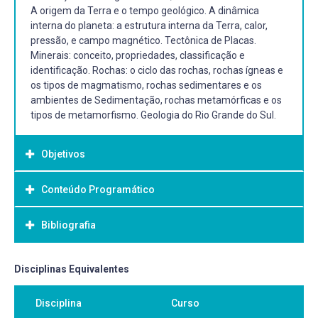
A origem da Terra e o tempo geológico. A dinâmica
interna do planeta: a estrutura interna da Terra, calor,
pressão, e campo magnético. Tectônica de Placas.
Minerais: conceito, propriedades, classificação e
identificação. Rochas: o ciclo das rochas, rochas ígneas e
os tipos de magmatismo, rochas sedimentares e os
ambientes de Sedimentação, rochas metamórficas e os
tipos de metamorfismo. Geologia do Rio Grande do Sul.
Objetivos
Conteúdo Programático
Objetivo Geral:
Compreender o processo de formação do planeta,
Bibliografia
conhecendo o tempo geológico e suas principais
subdivisões. Conhecer a estrutura interna da Terra, os
processos internos da Terra e os eventos geológicos
Bibliografia Básica:
Disciplinas Equivalentes
relacionados. Conhecer os principais tipos de minerais e
DANA, James D. Manual de mineralogia. Rio de Janeiro:
rochas, e compreender como estes formam a estrutura
Disciplina
Curso
Livro Técnico, 1969. 2 v. Número de chamada: 549 D168m
para diferentes formas de relevo. Conhecer os principais