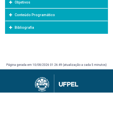
Objetivos
Conteúdo Programático
Objetivo Geral:
Estruturação do projeto de pesquisa. Construção do
Bibliografia
referencial teórico da pesquisa e acompanhamento da
metodologia e coleta de dados.
Bibliografia Básica:
A critério de cada orientador.
Página gerada em 10/08/2026 01:26:49 (atualização a cada 5 minutos)
Universidade Federal de Pelotas
Superintendência de Gestão de Tecnologia da Informação e Comunicação