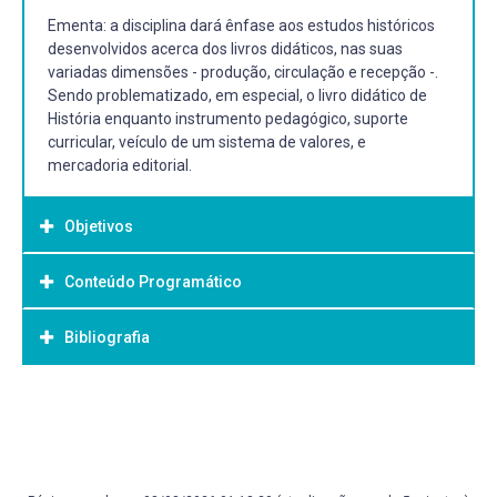
Ementa: a disciplina dará ênfase aos estudos históricos
desenvolvidos acerca dos livros didáticos, nas suas
variadas dimensões - produção, circulação e recepção -.
Sendo problematizado, em especial, o livro didático de
História enquanto instrumento pedagógico, suporte
curricular, veículo de um sistema de valores, e
mercadoria editorial.
Objetivos
Conteúdo Programático
Objetivo Geral:
Compreender e problematiza o livro didático em seus
Bibliografia
diferentes aspectos: produção,
circulação e usos.
Bibliografia Básica:
CHOPPIN, A.; BASTOS, T. M. H. C. O historiador e o livro
escolar. Revista História da Educação, [S. l.], v. 6, n. 11, p.
5–24, 2012. Disponível em: