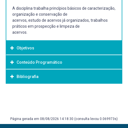
A disciplina trabalha princípios básicos de caracterização,
organização e conservação de
acervos, estudo de acervos já organizados, trabalhos
práticos em prospecção e limpeza de
acervos.
Objetivos
Conteúdo Programático
Objetivo Geral:
- Discutir o que constitui documento histórico
Bibliografia
- Introduzir o tema da conservação de acervos e seus
vários tipos e evolução.
- Propiciar o contato com a problemática da organização
Bibliografia Básica:
geral dos acervos, o cuidado com
BELLOTTO, Heloisa. Arquivos permanentes. Tratamento
os diversos suportes e seu arranjo.
documental. Rio De Janeiro: FGV, 2004. PAES, Marilena
- Cumprir tarefas de higienização, limpeza, conservação e
Leite. Arquivo – teoria e prática. Rio de Janeiro: Fundação
organização de acervos.
Página gerada em 08/08/2026 14:18:30 (consulta levou 0.069973s)
Getulio Vargas, 2004. PINSKY, Carla. Fontes Históricas. São
Paulo: Contexto, 2005.