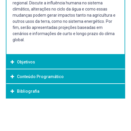
regional. Discute a influência humana no sistema
climático, alterações no ciclo da água e como essas
mudanças podem gerar impactos tanto na agricultura e
outros usos da terra, como no sistema energético. Por
fim, serão apresentadas projeções baseadas em
cenários e informações de curto e longo prazo do clima
global.
Objetivos
Conteúdo Programático
Objetivo Geral:
Bibliografia
I. Conceitualização sobre mudanças climáticas
Bibliografia Básica:
II. Alterações no ciclo da água
1. WALLACE, J. A.; HOBBS, P. V. Atmospheric Science: An
Introductory Survey, 2.ed. San Diego: Academic Press.
III. Agricultura e outros usos da terra
2006. 504p. ISBN 0-12-732951-X.