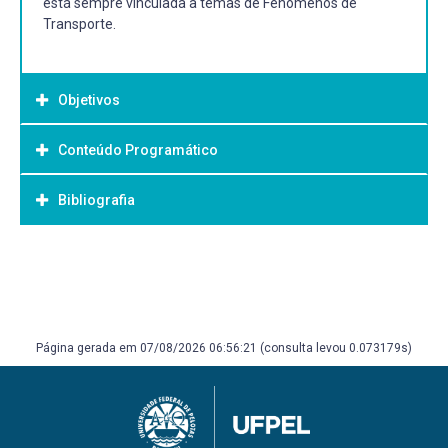
está sempre vinculada a temas de Fenômenos de
Transporte.
Objetivos
Conteúdo Programático
Objetivo Geral:
Bibliografia
Esta disciplina tem conteúdo variável a cada semestre e
está sempre vinculada a temas de Fenômenos de
Transporte e assuntos correlacionados.
Bibliografia Básica:
Variável - de acordo com temática abordada.
Página gerada em 07/08/2026 06:56:21 (consulta levou 0.073179s)