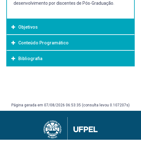
desenvolvimento por discentes de Pós-Graduação.
Objetivos
Conteúdo Programático
Objetivo Geral:
Bibliografia
Os seminários serão definidos no início de cada semestre.
Bibliografia Básica:
Artigos de Revisão e pesquisa em temas atuais versando
sobre Métodos da Matemática Aplicada.
Página gerada em 07/08/2026 06:53:35 (consulta levou 0.107207s)