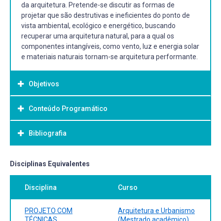
da arquitetura. Pretende-se discutir as formas de
projetar que são destrutivas e ineficientes do ponto de
vista ambiental, ecológico e energético, buscando
recuperar uma arquitetura natural, para a qual os
componentes intangíveis, como vento, luz e energia solar
e materiais naturais tornam-se arquitetura performante.
Objetivos
Conteúdo Programático
Objetivo Geral:
O objetivo básico do curso é desenvolver estratégias de
Bibliografia
projeto voltadas à utilização de técnicas construtivas
tradicionais adaptadas às condições contemporâneas de
produção da arquitetura. Pretende-se discutir as formas
Bibliografia Básica:
Disciplinas Equivalentes
de projetar que são destrutivas e ineficientes do ponto de
ACHENZA, Maddalena; SANNA, Ulrico. Il manuale tematico
vista ambiental, ecológico e energético, buscando
Disciplina
Curso
della terra cruda. Manuali di recupero dei centri storici
recuperar uma arquitetura natural, para a qual os
della Sardegna. Cagliari (It.): DEI, 2006.
componentes intangíveis, como vento, luz e energia solar
LENGEN, Johan van. Manual do arquiteto descalço. São
PROJETO COM
Arquitetura e Urbanismo
e materiais naturais tornam-se arquitetura performante.
Paulo: Empório do Livro, 2009.
TÉCNICAS
(Mestrado acadêmico)