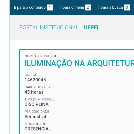
Ir para o conteúdo
1
Ir para o menu
2
Ir para a busca
3
PORTAL INSTITUCIONAL
UFPEL
NOME DA ATIVIDADE
ILUMINAÇÃO NA ARQUITETUR
CÓDIGO
14620045
CARGA HORÁRIA
45 horas
TIPO DE ATIVIDADE
DISCIPLINA
PERIODICIDADE
Semestral
MODALIDADE
PRESENCIAL