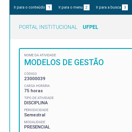
Ir para o conteúdo
1
Ir para o menu
2
Ir para a busca
3
PORTAL INSTITUCIONAL
UFPEL
NOME DA ATIVIDADE
MODELOS DE GESTÃO
CÓDIGO
23000039
CARGA HORÁRIA
75 horas
TIPO DE ATIVIDADE
DISCIPLINA
PERIODICIDADE
Semestral
MODALIDADE
PRESENCIAL