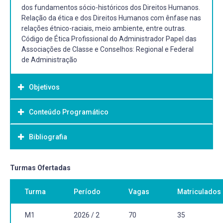
dos fundamentos sócio-históricos dos Direitos Humanos.
Relação da ética e dos Direitos Humanos com ênfase nas
relações étnico-raciais, meio ambiente, entre outras.
Código de Ética Profissional do Administrador Papel das
Associações de Classe e Conselhos: Regional e Federal
de Administração
Objetivos
Conteúdo Programático
Objetivo Geral:
Refletir sobre os conceitos e fundamentos da Ética,
Bibliografia
enquanto uma área científica que pensa sobre os valores
e a conduta humana, na construção do sujeito ético.
Analisar os direitos humanos, particularmente, a
Bibliografia Básica:
Turmas Ofertadas
realidade brasileira no que tange às relações étnico-
ALONSO, Félix Ruiz; LÓPEZ, Francisco de Lauro;
raciais, meio ambiente, entre outras. Apresentar o Código
Turma
Período
Vagas
Matriculados
CASTRUCCI, Plínio de Lauro. Curso de ética em
de Ética Profissional do Administrador e o Papel das
administração: empresarial e pública. 3. ed. São Paulo:
Associações de Classe e Conselhos: Regional e Federal de
Atlas, 2012. 250 p. ISBN 9788522470518.
M1
2026 / 2
70
35
Administração.