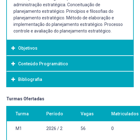
administração estratégica. Conceituação de
planejamento estratégico. Princípios e filosofias do
planejamento estratégico. Método de elaboração e
implementação do planejamento estratégico. Processo
controle e avaliação do planejamento estratégico.
Objetivos
Conteúdo Programático
Objetivo Geral:
Proporcionar aos alunos conhecimentos acerca das
Bibliografia
origens e evolução do planejamento; os conceitos básicos
de planejamento estratégico, elaboração, implementação
e controle.
Bibliografia Básica:
Turmas Ofertadas
CERTO, Samuel C; PETER, J. Paul. Administração
Turma
Período
Vagas
Matriculados
estratégica: planejamento e implantação de estratégias.
3. ed. São Paulo: Pearson Education do Brasil, 2010. 321 p.
ISBN 9788576058120. Número de Chamada: 658.4012
M1
2026 / 2
56
0
C418a. 3. ed. Biblioteca do Campus Porto.