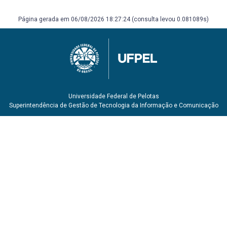
HITT, Michael; IRELAND, R. Duane; HOSKISSON, Robert E.
Administração estratégica: competitividade e
Página gerada em 06/08/2026 18:27:24 (consulta levou 0.081089s)
globalização. 2. ed. São Paulo: Pioneira Thomson
Learning, 2008. 415 p. ISBN 9788522105205. Número de
chamada: 658.4012 H676a. 2.ed. Biblioteca do Campus
Porto.
WRIGHT, Peter; KROLL, Mark J.; PARNELL, John.
Administração estratégica: conceitos. São Paulo: Atlas,
2000. 433 p. ISBN 8522423571. Número de Chamada:
Universidade Federal de Pelotas
658.4012 W947a. Biblioteca do Campus Porto.
Superintendência de Gestão de Tecnologia da Informação e Comunicação