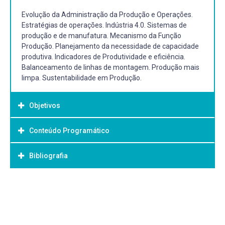
Evolução da Administração da Produção e Operações.
Estratégias de operações. Indústria 4.0. Sistemas de
produção e de manufatura. Mecanismo da Função
Produção. Planejamento da necessidade de capacidade
produtiva. Indicadores de Produtividade e eficiência.
Balanceamento de linhas de montagem. Produção mais
limpa. Sustentabilidade em Produção.
Objetivos
Conteúdo Programático
Objetivo Geral:
Proporcionar, aos alunos, condições de entendimento dos
Bibliografia
conceitos essenciais relativos à organização das
operações de manufatura e de serviços. Habilitá-los a
identificar possíveis causas e consequências de
Bibliografia Básica:
problemas relativos à área, bem como buscar soluções
CORRÊA, Henrique Luiz. Administração de produção e
para os mesmos, quando do exercício de sua atividade
operações. 4. São Paulo: Atlas, 2017. ISBN
profissional.
9788597013153. (Recurso On-line).