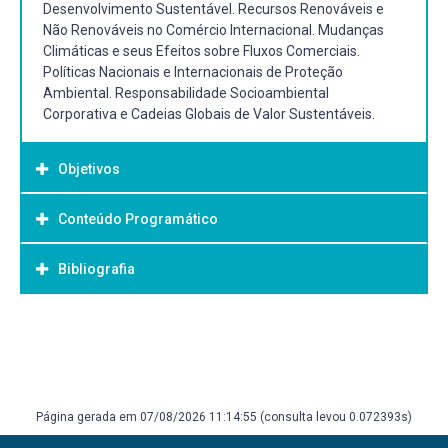
Desenvolvimento Sustentável. Recursos Renováveis e
Não Renováveis no Comércio Internacional. Mudanças
Climáticas e seus Efeitos sobre Fluxos Comerciais.
Políticas Nacionais e Internacionais de Proteção
Ambiental. Responsabilidade Socioambiental
Corporativa e Cadeias Globais de Valor Sustentáveis.
Objetivos
Conteúdo Programático
Objetivo Geral:
Aprofundar a compreensão das interações entre
Bibliografia
Comércio Exterior, geopolítica dos recursos naturais e
estratégias de desenvolvimento sustentável, analisando
os impactos das mudanças climáticas, das políticas
Bibliografia Básica:
ambientais e da responsabilidade socioambiental
FUSER, Igor. Energia e relações internacionais. São Paulo:
corporativa sobre os fluxos comerciais e as cadeias
Saraiva, 2013. 1 recurso online. (Relações internacionais ;
globais de valor.
2). ISBN 9788502200500.
Página gerada em 07/08/2026 11:14:55 (consulta levou 0.072393s)
SANTOS, Thauan; SANTOS, Luan. Economia do meio
ambiente e da energia: fundamentos teóricos e