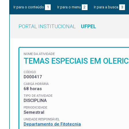
Ir para o conteúdo
1
Ir para o menu
2
Ir para a busca
3
PORTAL INSTITUCIONAL
UFPEL
NOME DA ATIVIDADE
TEMAS ESPECIAIS EM OLERI
CÓDIGO
D000417
CARGA HORÁRIA
68 horas
TIPO DE ATIVIDADE
DISCIPLINA
PERIODICIDADE
Semestral
UNIDADE RESPONSÁVEL
Departamento de Fitotecnia