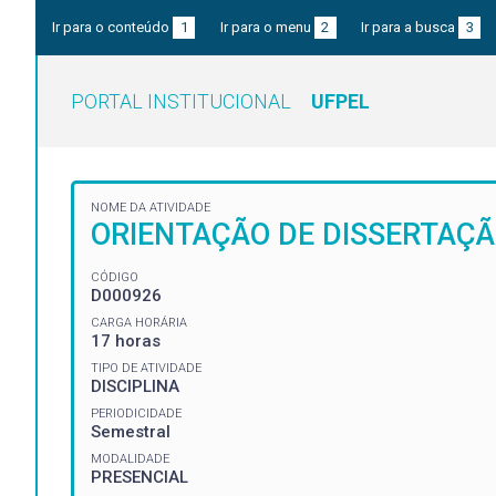
Ir para o conteúdo
1
Ir para o menu
2
Ir para a busca
3
PORTAL INSTITUCIONAL
UFPEL
NOME DA ATIVIDADE
ORIENTAÇÃO DE DISSERTAÇÃ
CÓDIGO
D000926
CARGA HORÁRIA
17 horas
TIPO DE ATIVIDADE
DISCIPLINA
PERIODICIDADE
Semestral
MODALIDADE
PRESENCIAL