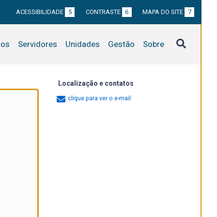
ACESSIBILIDADE
5
CONTRASTE
6
MAPA DO SITE
7
tos
Servidores
Unidades
Gestão
Sobre
Localização e contatos
clique para ver o e-mail