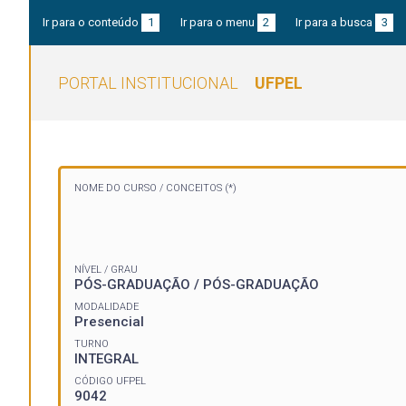
Ir para o conteúdo
1
Ir para o menu
2
Ir para a busca
3
PORTAL INSTITUCIONAL
UFPEL
NOME DO CURSO /
CONCEITOS (*)
NÍVEL / GRAU
PÓS-GRADUAÇÃO / PÓS-GRADUAÇÃO
MODALIDADE
Presencial
TURNO
INTEGRAL
CÓDIGO UFPEL
9042