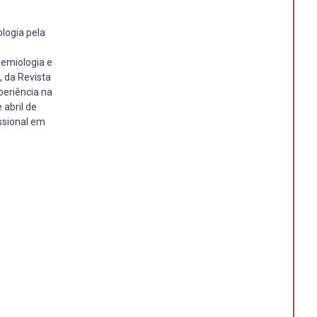
logia pela
demiologia e
 da Revista
periência na
 abril de
ssional em