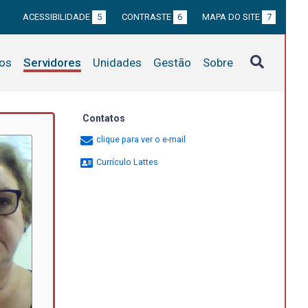
ACESSIBILIDADE
5
CONTRASTE
6
MAPA DO SITE
7
tos
Servidores
Unidades
Gestão
Sobre
Contatos
clique para ver o e-mail
Currículo Lattes