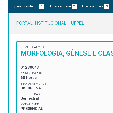
Ir para o conteúdo
1
Ir para o menu
2
Ir para a busca
3
PORTAL INSTITUCIONAL
UFPEL
NOME DA ATIVIDADE
MORFOLOGIA, GÊNESE E CLA
CÓDIGO
01230043
CARGA HORÁRIA
60 horas
TIPO DE ATIVIDADE
DISCIPLINA
PERIODICIDADE
Semestral
MODALIDADE
PRESENCIAL