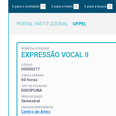
Ir para o conteúdo
1
Ir para o menu
2
Ir para a busca
3
PORTAL INSTITUCIONAL
UFPEL
NOME DA ATIVIDADE
EXPRESSÃO VOCAL II
CÓDIGO
05000277
CARGA HORÁRIA
60 horas
TIPO DE ATIVIDADE
DISCIPLINA
PERIODICIDADE
Semestral
UNIDADE RESPONSÁVEL
Centro de Artes