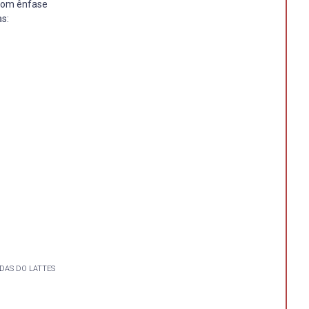
 com ênfase
s:
DAS DO LATTES