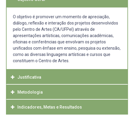
O objetivo é promover um momento de apreciação,
diálogo, reflexão e interação dos projetos desenvolvidos
pelo Centro de Artes (CA/UFPel) através de
apresentações artísticas, comunicações acadêmicas,
oficinas e conferências que envolvam os projetos
unificados com ênfase em ensino, pesquisa ou extensão,
como as diversas linguagens artísticas e cursos que
constituem o Centro de Artes.
Justificativa
Metodologia
O Centro de Artes (CA) é uma unidade da UFPel que
abrange 18 cursos de graduação e 3 programas de pós-
graduação, além disso, conta com aproximadamente 135
Indicadores, Metas e Resultados
A organização do evento se dividirá em três momentos:
projetos unificados ativos, com ênfases em ensino,
Pré-evento: Divulgação dos editais – Grupos de trabalhos;
pesquisa e extensão. Devido à dimensão da comunidade
Oficinas; Seleção de reflexões sobre os projetos; Mostra
Espera-se que a comunidade acadêmica e técnica do
e diversidade de linguagens artísticas e núcleos de
artística. Organização técnica e logística do evento
centro de artes participe doII UNIFICA, uma vez que ele
estudo, pesquisa e extensão que constituem o CA,